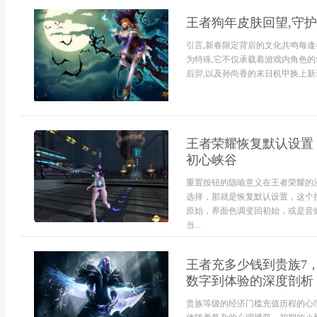
王者狗年皮肤回望,守
引言,新春限定背后的文化共鸣每逢
为特殊,它不仅承载着游戏内角色的
后羿,以及孙尚香的末日机甲换上新装
王者荣耀恢复默认设置
初心峡谷
重置按钮的隐喻意义在王者荣耀的
选择，那就是恢复默认设置，这个
原始，界面色调变回初始，或是音
当...
王者充多少钱到贵族7
数字到体验的深度剖析
贵族等级的经济门槛充值历程的心