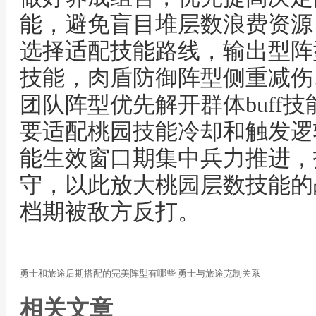
能，避免盲目堆层数浪费资源
选择适配技能路线，输出型阵
技能，肉盾防御阵型侧重减伤
团队阵型优先解开群体buff
要适配桃园技能冷却和触发逻
能生效窗口期集中兵力推进，
守，以此放大桃园层数技能的
档期被敌方反打。
勇士和旅途后期搭配的完美阵型有哪些 勇士与旅途克制关系
相关文章