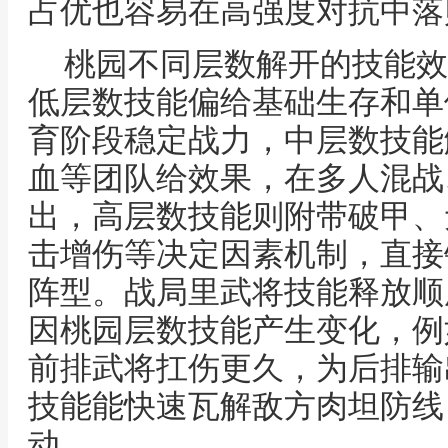
占优也容易在高强度对抗中落
桃园不同层数解开的技能效
低层数技能偏给基础生存和单
育阶段稳定战力，中层数技能
血等团队给效果，在多人混战
出，高层数技能则附带破甲、
击增伤等决定因素机制，直接
阵型。战局里武将技能释放顺
因桃园层数技能产生变化，例
前排武将扛伤更久，为后排输
技能能快速瓦解敌方肉坦防线
动。