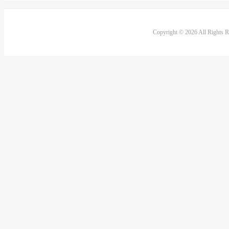
Copyright © 2026 All Rights