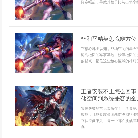
阵容崛起，导致其性价比与出场率持
**和平精英怎么辨方位
**核心地图认知，战场空间的基石
海岛地图的军事基地，沙漠地图的
的锚点，记住这些核心区域的相对位置
王者安装不上怎么回事
储空间到系统兼容的全
安装失败的常见表象作为一名资深
败感，那感觉就像团战前夕网络卡
存储空间不足，每一个都在挑战着
叠...