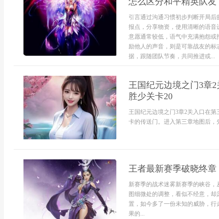
怎么区分和平精英队友
引言通过沟通习惯初步判断开局后
报点，分享物资，使用清晰的语音
意愿通常较低，语气中充满抱怨或
励他人的声音，则是可靠战友的标
据，跟随团队节奏，共同推进或...
王国纪元边境之门3章
胜少关卡20
王国纪元边境之门3章2关入口在
卡的传送门。进入第三章地图后，先
王者最新赛季破晓终章
新赛季的战术迷雾新赛季的峡谷，
图细微处的调整，看似不经意，却
置，如今多了一份未知的威胁，行
果的...