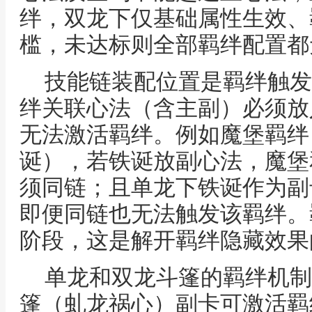
绊，双龙下仅基础属性生效、
槛，未达标则全部羁绊配置都
技能链装配位置是羁绊触发
绊关联心法（含主副）必须放
无法激活羁绊。例如魔堡羁绊
诞），若铁诞放副心法，魔堡
须同链；且单龙下铁诞作为副
即便同链也无法触发该羁绊。
阶段，这是解开羁绊隐藏效果
单龙和双龙斗篷的羁绊机制
篷（虬龙祸心）副卡可激活羁