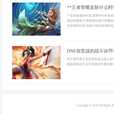
**王者荣耀皮肤什么时
**皮肤返场的本质,是情怀与价值
城活动更新,它承载着玩家们深藏的
光的暂时封存,玩家们询问返场时间,
DNF攻坚战的战斗诀窍
地下城与勇士攻坚战的核心战斗技
熟练掌握这五点可显著提升通关效率
Copyright © 2026 All Rights