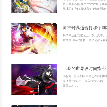
多玩家,特别是新手,往往对如何查
战地图的导航,能让我们更清晰地定位
原神钟离适合打哪个副本
钟离最适配若陀龙王、散兵周本、
发挥极强实战价值，凭借高额全覆盖
《我的世界改时间指令
小标题，指令的基础形态在我的世
令便是“timeset”，输入“timese
笼罩大地，...