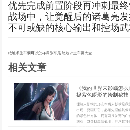
优先完成前置阶段再冲刺最终
战场中，让觉醒后的诸葛亮发
不可或缺的核心输出和控场武
绝地求生车辆可以怎样调教车尾 绝地求生车辆大全
相关文章
《我的世界末影螨怎么
捉紫色瞬影的绘制秘技
理解末影螨的形态本质末影螨是我
出现，要画好它，必须先理解其像
的紫色长方体，拥有两只发亮的白
观察，或寻找高清截图，注意其独
蓝紫的过渡，它的运动姿态极为...