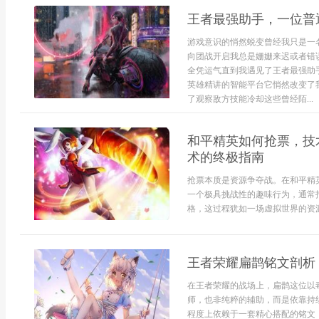
王者最强助手，一位普
游戏意识的悄然蜕变曾经我只是一
向团战开启我总是姗姗来迟或者错
全凭运气直到我遇见了王者最强助
英雄精讲的智能平台它悄然改变了
了观察敌方技能冷却这些曾经陌...
和平精英如何抢票，技
术的终极指南
抢票本质是资源争夺战。在和平精
一个极具挑战性的趣味行为，通常
格，这过程犹如一场虚拟世界的资源
王者荣耀扁鹊铭文剖析
在王者荣耀的战场上，扁鹊这位以
师，也非纯粹的辅助，而是依靠持
程度上依赖于一套精心搭配的铭文