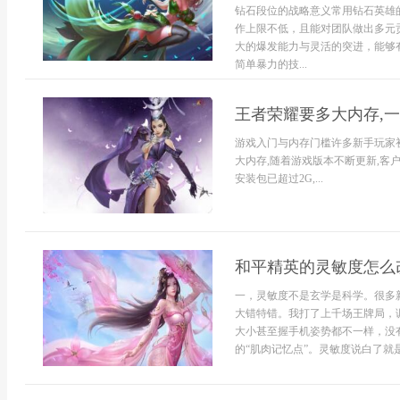
钻石段位的战略意义常用钻石英雄
作上限不低，且能对团队做出多元
大的爆发能力与灵活的突进，能够
简单暴力的技...
王者荣耀要多大内存,
游戏入门与内存门槛许多新手玩家
大内存,随着游戏版本不断更新,客
安装包已超过2G,...
和平精英的灵敏度怎么
一，灵敏度不是玄学是科学。很多
大错特错。我打了上千场王牌局，
大小甚至握手机姿势都不一样，没
的“肌肉记忆点”。灵敏度说白了就