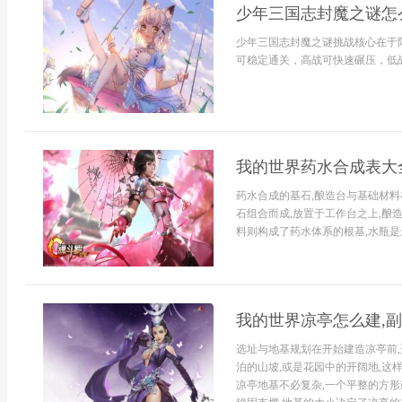
少年三国志封魔之谜怎
少年三国志封魔之谜挑战核心在于
可稳定通关，高战可快速碾压，低战
我的世界药水合成表大
药水合成的基石,酿造台与基础材料
石组合而成,放置于工作台之上,酿
料则构成了药水体系的根基,水瓶是最
我的世界凉亭怎么建,
选址与地基规划在开始建造凉亭前,
泊的山坡,或是花园中的开阔地,这样
凉亭地基不必复杂,一个平整的方形