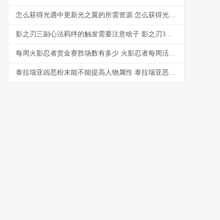
怎么获得光遇中更新光之翼的所需资源 怎么获得光遇中的爱心
影之刃三副心法羁绊的触发需要注意啥子 影之刃3副心法哪个好
每周火影忍者赏金赛胜场数有多少 火影忍者每周活动任务在哪里
泰拉瑞亚凶恶粉末能不能提高人物属性 泰拉瑞亚恶毒粉末合成