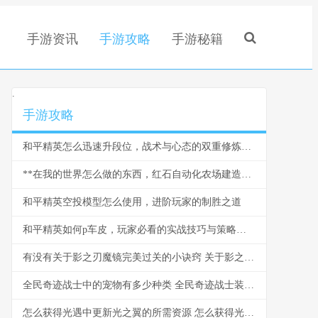
手游资讯
手游攻略
手游秘籍
.
手游攻略
和平精英怎么迅速升段位，战术与心态的双重修炼副标题
**在我的世界怎么做的东西，红石自动化农场建造指南**
和平精英空投模型怎么使用，进阶玩家的制胜之道
和平精英如何p车皮，玩家必看的实战技巧与策略，副标题，掌握核心方法提升游戏体验
有没有关于影之刃魔镜完美过关的小诀窍 关于影之翼的手抄报
全民奇迹战士中的宠物有多少种类 全民奇迹战士装备大全
怎么获得光遇中更新光之翼的所需资源 怎么获得光遇中的爱心