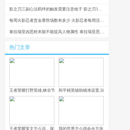
影之刃三副心法羁绊的触发需要注意啥子 影之刃3副心法哪个好
每周火影忍者赏金赛胜场数有多少 火影忍者每周活动任务在哪里
泰拉瑞亚凶恶粉末能不能提高人物属性 泰拉瑞亚恶毒粉末合成
热门文章
王者荣耀打野英雄,峡谷节奏的真正掌控者副标题
和平精英辅助瞄准设置,玩家实力跃升的
王者荣耀英文怎么说，探索全球玩家的共同语言
我的世界怎么得命令方块,资深玩家的详