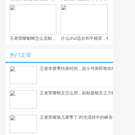
王者荣耀貂蝉怎么克制，针对她的四大关键点
什么iPad适合和平精英，畅快钢枪决胜
热门文章
王者本赛季结束时间，战斗号角即将吹响
王者荣耀铭文怎么用，副标题铭文之力指尖胜负之
王者荣耀第几赛季了,时光流转中的峡谷征程