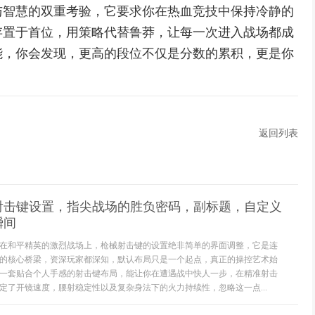
与智慧的双重考验，它要求你在热血竞技中保持冷静的
存置于首位，用策略代替鲁莽，让每一次进入战场都成
能，你会发现，更高的段位不仅是分数的累积，更是你
返回列表
射击键设置，指尖战场的胜负密码，副标题，自定义
瞬间
在和平精英的激烈战场上，枪械射击键的设置绝非简单的界面调整，它是连
的核心桥梁，资深玩家都深知，默认布局只是一个起点，真正的操控艺术始
一套贴合个人手感的射击键布局，能让你在遭遇战中快人一步，在精准射击
定了开镜速度，腰射稳定性以及复杂身法下的火力持续性，忽略这一点...