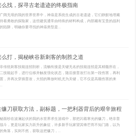
怎么找，探寻古老遗迹的终极指南
广阔无垠的我的世界世界中，神庙是系统生成的古老遗迹，它们静默地埋藏
待着勇敢的探险家，这些建筑通常由特殊的材料构成，内部藏有宝贵的战利
的陷阱，明确你要寻找的神庙类型是...
怎么打，揭秘峡谷新刺客的制胜之道
非传统刺客技能连招剖析，流畅衔接是关键无名的技能连招是其精髓所在，
二技能起手，进行位移并触发强化状态，随后接普攻打出第一段伤害，再利
置，并再次穿插普攻，大招的释放时机尤为关键，它不仅是高额伤害的来
.
生镰刀获取方法，副标题，一把利器背后的艰辛旅程
秘面纱在波澜起伏的我的水世界求生游戏中，那把闪着寒光的镰刀，绝非普
战斗，更是玩家实力跃升的象征，许多新手玩家望其锋芒而不知门路，以为
的角落，实则不然，获取这把镰刀，...