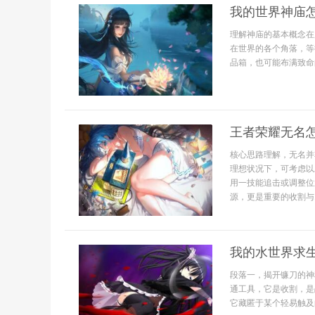
我的世界神庙
理解神庙的基本概念在
在世界的各个角落，等
品箱，也可能布满致命
王者荣耀无名
核心思路理解，无名并
理想状况下，可考虑以
用一技能追击或调整位
源，更是重要的收割与..
我的水世界求
段落一，揭开镰刀的神
通工具，它是收割，是
它藏匿于某个轻易触及