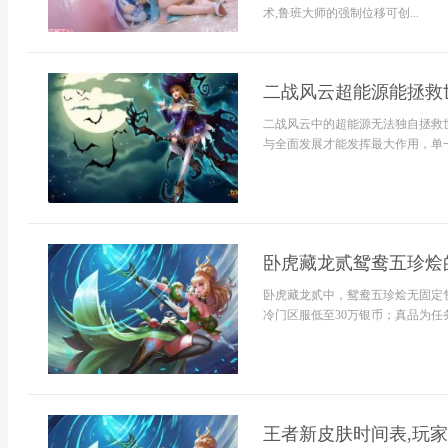
术,鲁班大师的强制位移可创...
二战风云超能源能拯救世
二战风云中的超能源无法独自拯救
与全面发展才能发挥最大作用，单一
卧虎藏龙贰鸳鸯五珍烩
卧虎藏龙贰中，鸳鸯五珍烩无固定售
冷门区服低至30万银币；真品为任务
王者新皮肤时间表,玩