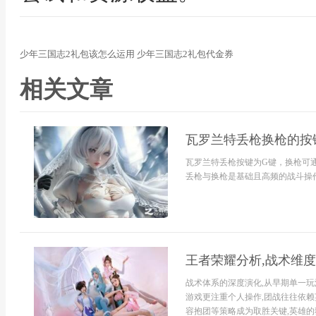
少年三国志2礼包该怎么运用 少年三国志2礼包代金券
相关文章
瓦罗兰特丢枪换枪的按
瓦罗兰特丢枪按键为G键，换枪可
丢枪与换枪是基础且高频的战斗操作
王者荣耀分析,战术维
战术体系的深度演化,从早期单一玩
游戏更注重个人操作,团战往往依赖
容抱团等策略成为取胜关键,英雄