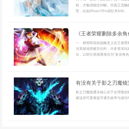
机，才勉强稳住60帧。但真正流畅
型，比如iPhone15Pro或红米K60...
《王者荣耀删除多余角
一、精简阵容的战略意义在王者荣
当英雄池突破百位时，许多资深玩
位，让部分英雄逐渐沦为“多余角色”
有没有关于影之刃魔镜
影之刃魔镜通关核心在于合理规划
握这些可显著提升通关效率与成功率