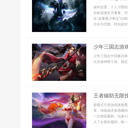
操作设置，个人习惯的
目标选项至关重要，对
合“血量最少单位”以
方向与范围，特别是对
少年三国志游
少年三国志中招募武将
元宝做神将十连、稳定
王者辅助无限
新模式引发游戏体验重
革，传统战术体系瞬间
一次彻底重构，玩家们
入了全新的规则，每一