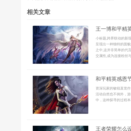
相关文章
王一博和平精
小标题,跨界联动的新
呈现出一种独特的面貌
之中,这并非简单的代
交属性,成为连接粉丝与偶
和平精英感恩
资深玩家的敏锐直觉作
活动自然也不例外，游
中，这种探寻的过程本
王者荣耀怎么