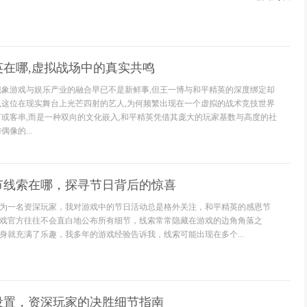
英在哪,虚拟战场中的真实共鸣
现象游戏与娱乐产业的融合早已不是新鲜事,但王一博与和平精英的深度绑定却
,这位在现实舞台上光芒四射的艺人,为何频繁出现在一个虚拟的战术竞技世界
言或客串,而是一种双向的文化嵌入,和平精英凭借其庞大的玩家基数与高度的社
像的...
节线索在哪，探寻节日背后的惊喜
为一名资深玩家，我对游戏中的节日活动总是格外关注，和平精英的感恩节
戏官方往往不会直白地公布所有细节，线索常常隐藏在游戏的边角角落之
身就充满了乐趣，我多年的游戏经验告诉我，线索可能出现在多个...
设置，资深玩家的决胜细节指南