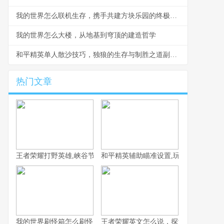
我的世界怎么联机生存，携手共建方块乐园的终极指南
我的世界怎么大楼，从地基到穹顶的建造哲学
和平精英单人散沙技巧，独狼的生存与制胜之道副标题
热门文章
王者荣耀打野英雄,峡谷节奏的真正掌控者副标题
和平精英辅助瞄准设置,玩家实力跃升的
我的世界刷怪箱怎么刷怪，解密黑暗中的生成法则
王者荣耀英文怎么说，探索全球玩家的