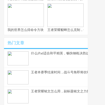
我的世界怎么得命令方块,资深玩家的详尽获取指南
王者荣耀貂蝉怎么克制，针对她的四大
热门文章
什么iPad适合和平精英，畅快钢枪决胜战场副标题
王者本赛季结束时间，战斗号角即将吹响
王者荣耀铭文怎么用，副标题铭文之力指尖胜负之