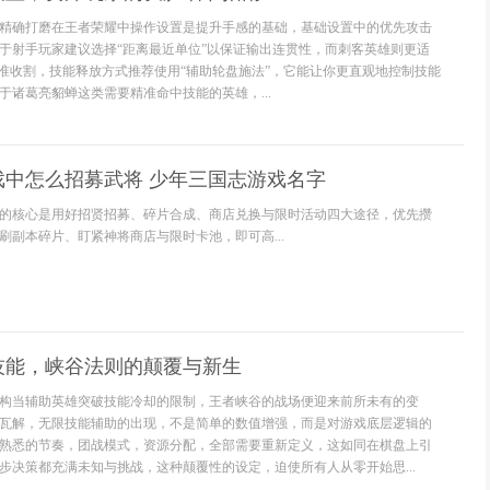
精确打磨在王者荣耀中操作设置是提升手感的基础，基础设置中的优先攻击
于射手玩家建议选择“距离最近单位”以保证输出连贯性，而刺客英雄则更适
精准收割，技能释放方式推荐使用“辅助轮盘施法”，它能让你更直观地控制技能
于诸葛亮貂蝉这类需要精准命中技能的英雄，...
戏中怎么招募武将 少年三国志游戏名字
的核心是用好招贤招募、碎片合成、商店兑换与限时活动四大途径，优先攒
刷副本碎片、盯紧神将商店与限时卡池，即可高...
技能，峡谷法则的颠覆与新生
构当辅助英雄突破技能冷却的限制，王者峡谷的战场便迎来前所未有的变
瓦解，无限技能辅助的出现，不是简单的数值增强，而是对游戏底层逻辑的
熟悉的节奏，团战模式，资源分配，全部需要重新定义，这如同在棋盘上引
步决策都充满未知与挑战，这种颠覆性的设定，迫使所有人从零开始思...