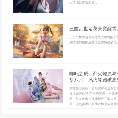
心功能是提供海量...
三国乱世诸葛亮觉醒需
三国乱世中诸葛亮完成完整觉醒所需
属技能解锁以及最终觉醒突破的全部
哪吒之威，烈火燎原与
尽八荒，风火轮踏破虚
技能核心剖析，烈焰纹章与追杀艺
设计完美诠释了“千里奔袭，一击必
石，每次攻击与技能都会在敌人身
果，这使得哪吒在面对坦克或高回
而是用火焰持续灼烧灵魂的制裁官，一