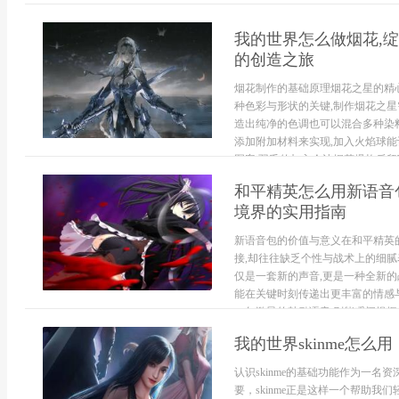
我的世界怎么做烟花,绽
的创造之旅
烟花制作的基础原理烟花之星的精
种色彩与形状的关键,制作烟花之
造出纯净的色调也可以混合多种染
添加附加材料来实现,加入火焰球
图案,羽毛的加入会让烟花爆炸后留下
和平精英怎么用新语音包
境界的实用指南
新语音包的价值与意义在和平精英
接,却往往缺乏个性与战术上的细腻
仅是一套新的声音,更是一种全新的
能在关键时刻传递出更丰富的情感与
一句激昂的鼓励语音,则能瞬间提振..
我的世界skinme怎
认识skinme的基础功能作为一
要，skinme正是这样一个帮助