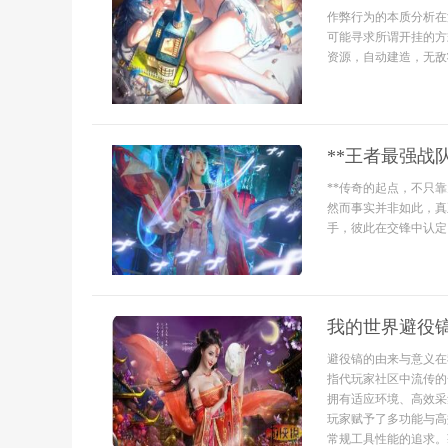
作弊行为的本质分析在
可能寻求所谓开挂的方
资源，自动建造，无敌
**王者最强战
**传奇的起点，不只
然而事实并非如此，真
手，彼此在交锋中认定
我的世界避役
避役镐的由来与意义在
指代玩家社区中流传的
拥有适应环境、高效采
玩家赋予了多功能与高
常规工具性能的追求。获