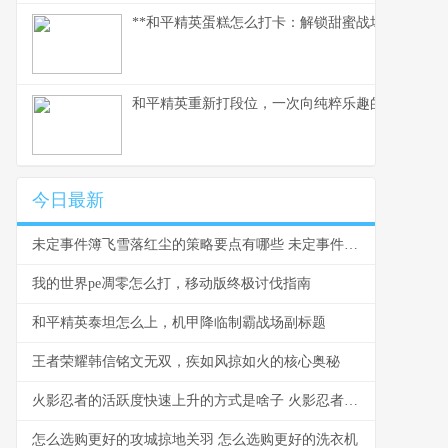
**和平精英蛋糕怎么打卡：解锁甜蜜战场新地标**
和平精英重新打段位，一次向纯粹乐趣的回归，副
今日最新
未定事件簿飞雪落红尘的策略要点有哪些 未定事件簿飞雪落红尘攻略乱步轩取舍之道
我的世界pe凋零怎么打，移动版终极讨伐指南
和平精英泰坦怎么上，机甲降临制霸战场副标题
王者荣耀韩信铭文无双，疾如风掠如火的核心奥秘
火影忍者的活跃度快速上升的方式是啥子 火影忍者的活跃度怎么提升
怎么选购更好的攻城掠地关羽 怎么选购更好的洗衣机