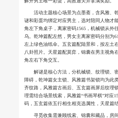
解开男主唯一彩蛋，高效通关并拿满奖励。
活动主题核心场景为点墨斋，含风雅、
谜和彩蛋均绑定对应男主，选对陪同人物才
角左下角桌子，离家密码1565，机械锁从
乌。乾坤篇配左然，男女主离家密码分别为61
左上绿色油纸伞。五玄篇配陆景和，按左土
八卦照片。天星篇配莫弈，锦囊在男主视角右
角左右下角交互。
解谜是核心方法，分机械锁、纹理锁、
障碍，乾坤篇女主锁、风雅篇书架锁均为此
齐纹路，风雅篇古画后、五玄篇画屏后纹理
理需结合场景线索，风雅篇“书画琴棋”对应1
码，五玄篇依五行相生相克选属性，天星篇结合
寻觅收集需兼顾线索、锦囊和藏品，房