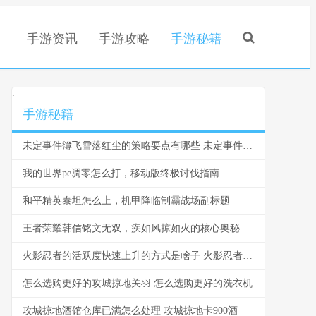
手游资讯
手游攻略
手游秘籍
.
手游秘籍
未定事件簿飞雪落红尘的策略要点有哪些 未定事件簿飞雪落红尘攻略乱步轩取舍之道
我的世界pe凋零怎么打，移动版终极讨伐指南
和平精英泰坦怎么上，机甲降临制霸战场副标题
王者荣耀韩信铭文无双，疾如风掠如火的核心奥秘
火影忍者的活跃度快速上升的方式是啥子 火影忍者的活跃度怎么提升
怎么选购更好的攻城掠地关羽 怎么选购更好的洗衣机
攻城掠地酒馆仓库已满怎么处理 攻城掠地卡900酒