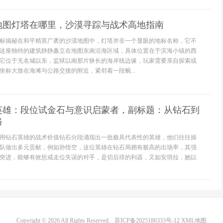
地图灯塔在哪里，沙漠寻踪与战术高地指南
标揭秘在和平精英广袤的沙漠地图中，灯塔并非一个显眼的地标名称，它不
这座独特的建筑静静矗立在地图东南沿海区域，具体位置在于滨海小镇的西
它位于无名城以东，监狱以南那片狭长的海岸线边缘，玩家需要亲自探索或
坐标大致在海滩与公路交接的附近，紧邻着一段蜿...
英雄：段位试金石与意识启蒙者，副标题：从钻石到
路
用钻石英雄的战术价值钻石分段涌现出一批极具代表性的英雄，他们往往操
队做出多元贡献，例如孙悟空，这位英雄在钻石局拥有极高的出场率，其强
突进，能够有效惩戒走位失误的对手，是切后排的利器，又如安琪拉，她以
Copyright © 2026 All Rights Reserved.
苏ICP备2025186333号-12
XML地图