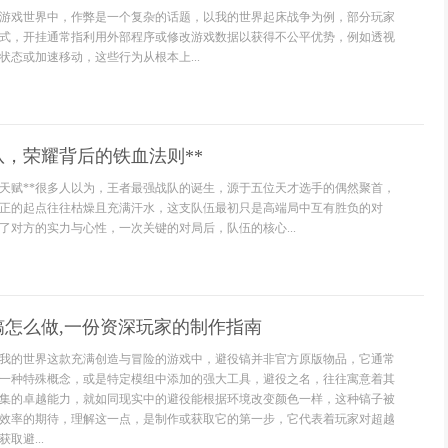
游戏世界中，作弊是一个复杂的话题，以我的世界起床战争为例，部分玩家
式，开挂通常指利用外部程序或修改游戏数据以获得不公平优势，例如透视
状态或加速移动，这些行为从根本上...
队，荣耀背后的铁血法则**
靠天赋**很多人以为，王者最强战队的诞生，源于五位天才选手的偶然聚首，
正的起点往往枯燥且充满汗水，这支队伍最初只是高端局中互有胜负的对
了对方的实力与心性，一次关键的对局后，队伍的核心...
镐怎么做,一份资深玩家的制作指南
我的世界这款充满创造与冒险的游戏中，避役镐并非官方原版物品，它通常
一种特殊概念，或是特定模组中添加的强大工具，避役之名，往往寓意着其
集的卓越能力，就如同现实中的避役能根据环境改变颜色一样，这种镐子被
效率的期待，理解这一点，是制作或获取它的第一步，它代表着玩家对超越
取避...