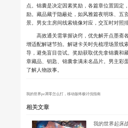
点。锦囊是决定因素奖励，各篇章位置固定
励。藏品藏于隐蔽处，如风雅篇夜明珠、五
景。男女主房间线索镜像对应，交互时对照
高效通关需掌握诀窍，优先解开点墨斋
增适配解谜节拍。解谜卡关时先梳理场景线
导，避免盲目尝试。奖励获取优先拿锦囊和
章藏品、钥匙、锦囊拿满未名晶片。男主彩
了解人物故事。
我的世界pe凋零怎么打，移动版终极讨伐指南
相关文章
我的世界起床