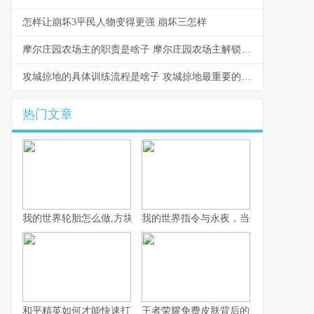
怎样让崩坏3平民人物变得更强 崩坏三怎样
摩尔庄园农场主的职责是啥子 摩尔庄园农场主解锁功能
攻城掠地的具体训练流程是啥子 攻城掠地最重要的是什么
热门文章
我的世界轮胎怎么做,方块世界的创意车轮解决方案
我的世界指令与永夜，当代码主宰黑暗
和平精英如何才能快速打到人,新手进阶的实战心得分享
王者荣耀免费皮肤背后的游戏经济学，