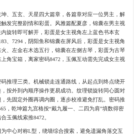
乾坤、五玄、天星四大篇章，各篇章对应一位男主，解
能触发完整剧情和彩蛋。风雅篇配夏彦，锦囊在男主视
外往内旋转即可解开，彩蛋是女主视角左上蓝色书本玄
83、7294，阴阳鱼和锦囊在屏风后，彩蛋是女主视角
右火、左金右木选五行，锦囊在左侧古琴，彩蛋为古琴
上角宝箱，离家密码8472，玉佩互动需先完成女主视
密码推理三类。机械锁走连通路线，从起点到终点绕开
类，按外到内顺序操作更易成功。纹理锁旋转同心圆对
锁，先固定外圈再调内圈，逐步校准避免打乱。密码推
565，乾坤篇九宫格按“戴九履一、二四为肩”填数得密
玉佩线索推8472。
间为中心对称L型，绕墙综合搜索，避免遗漏角落交互