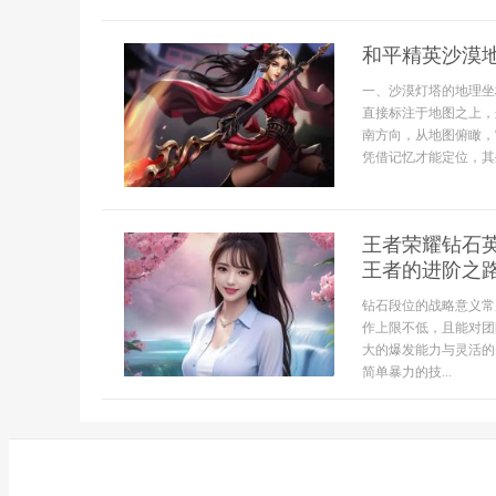
和平精英沙漠
一、沙漠灯塔的地理坐
直接标注于地图之上，
南方向，从地图俯瞰，
凭借记忆才能定位，其
王者荣耀钻石
王者的进阶之
钻石段位的战略意义常
作上限不低，且能对团
大的爆发能力与灵活的
简单暴力的技...