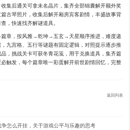
，收集后通关可拿未名晶片，集齐全部锦囊解开额外奖
玄篇古琴照片，收集后解开厢房宾客剧情，丰盛故事背
排查，快速找齐解谜道具。
各篇章，按风雅→乾坤→五玄→天星顺序推进，难度递
索，九宫格、五行等谜题有固定逻辑，对照提示逐步推
藏品，挑战关卡可获冬青花笺，用于兑换道具，集齐篇
蛋必触发，每个篇章唯一彩蛋解开前世剧情回忆，完整
返回列表
战争怎么开挂，关于游戏公平与乐趣的思考