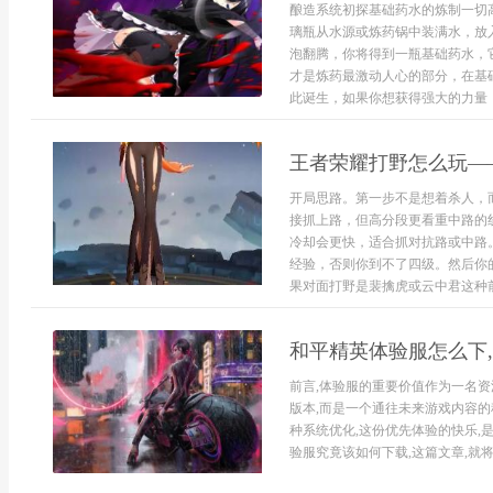
酿造系统初探基础药水的炼制一切
璃瓶从水源或炼药锅中装满水，放
泡翻腾，你将得到一瓶基础药水，
才是炼药最激动人心的部分，在基
此诞生，如果你想获得强大的力量，
王者荣耀打野怎么玩—
开局思路。第一步不是想着杀人，
接抓上路，但高分段更看重中路的
冷却会更快，适合抓对抗路或中路。
经验，否则你到不了四级。然后你
果对面打野是裴擒虎或云中君这种前期
和平精英体验服怎么下
前言,体验服的重要价值作为一名资
版本,而是一个通往未来游戏内容的
种系统优化,这份优先体验的快乐,是
验服究竟该如何下载,这篇文章,就将