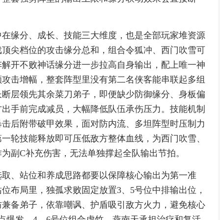
中在缘分、成长、技能三大维度，也是全部玩家堆资源
戏顶尖档位的攻击缘分总和，组合令狐冲、西门吹雪可
阵解开不败神话缘分进一步拉高自身输出，配上唯一神
额攻击增幅，整套阵型里没有第二名侠客能串联起多组
长断层领先其余菜刀弟子，即便缺少防御缘分、身板偏
方出手前完成减员，大幅降低队伍承伤压力。技能机制
暴击后附带破甲效果，面对防内流、多坦阵型时压制力
第一轮技能释放即可压低敌方整体血线，为西门吹雪、
作为副C补充伤害，无法单独撑起全队输出节拍。
选取、站位和养成思路都要以保障核心输出为第一准
位布局里，独孤求败固定放置3、5号位中排输出位，
防兼备弟子，依靠嘲讽、护盾吸引敌方火力，避免核心
点爆发，4、6号位组合虚竹、燕南天承担治疗和复活