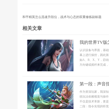
和平精英怎么迅速升段位，战术与心态的双重修炼副标题
相关文章
我的世界TV版
认识设备与界面，基础
幕上进行操控，因此第
如A、B、X、Y，启
方向键或摇杆来完成，
第一段：声音
作为资深玩家，我深知
统玩法依赖视觉与操作
不仅是技术革新，更是
二段：指令实现的听觉