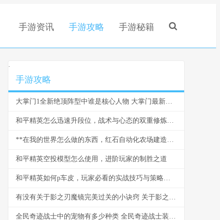
手游资讯
手游攻略
手游秘籍
.
手游攻略
大掌门1全新绝顶阵型中谁是核心人物 大掌门最新攻略
和平精英怎么迅速升段位，战术与心态的双重修炼副标题
**在我的世界怎么做的东西，红石自动化农场建造指南**
和平精英空投模型怎么使用，进阶玩家的制胜之道
和平精英如何p车皮，玩家必看的实战技巧与策略，副标题，掌握核心方法提升游戏体验
有没有关于影之刃魔镜完美过关的小诀窍 关于影之翼的手抄报
全民奇迹战士中的宠物有多少种类 全民奇迹战士装备大全