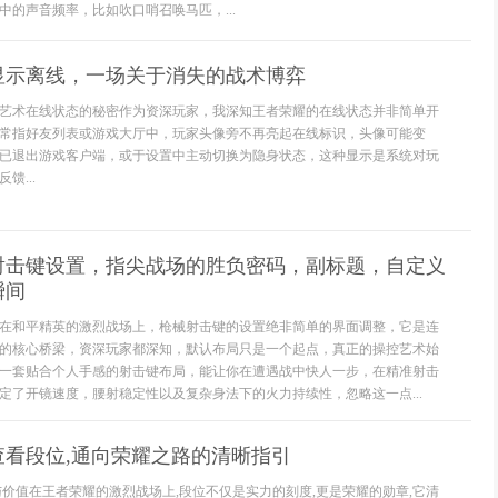
中的声音频率，比如吹口哨召唤马匹，...
显示离线，一场关于消失的战术博弈
艺术在线状态的秘密作为资深玩家，我深知王者荣耀的在线状态并非简单开
常指好友列表或游戏大厅中，玩家头像旁不再亮起在线标识，头像可能变
已退出游戏客户端，或于设置中主动切换为隐身状态，这种显示是系统对玩
馈...
射击键设置，指尖战场的胜负密码，副标题，自定义
瞬间
在和平精英的激烈战场上，枪械射击键的设置绝非简单的界面调整，它是连
的核心桥梁，资深玩家都深知，默认布局只是一个起点，真正的操控艺术始
一套贴合个人手感的射击键布局，能让你在遭遇战中快人一步，在精准射击
定了开镜速度，腰射稳定性以及复杂身法下的火力持续性，忽略这一点...
查看段位,通向荣耀之路的清晰指引
与价值在王者荣耀的激烈战场上,段位不仅是实力的刻度,更是荣耀的勋章,它清