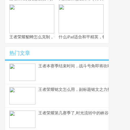
王者荣耀貂蝉怎么克制，针对她的四大关键点
什么iPad适合和平精英，畅快钢枪决胜
热门文章
王者本赛季结束时间，战斗号角即将吹响
王者荣耀铭文怎么用，副标题铭文之力指尖胜负之
王者荣耀第几赛季了,时光流转中的峡谷征程