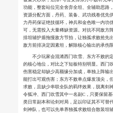
功能，整套站位完全舍弃全坦、全辅助思路
资源分配方面，丹药、装备、武功残卷优先
力丹药保证绝技循环，神兵和金色唯一内功
可，无需投入大量稀缺资源。对抗不同敌方
排坦辅护盾拖慢敌方节拍，让独孤求败抢先
敌方前排决定因素坦，解除核心输出的承伤
不少玩家会混淆西门吹雪、东方不败的
的核心地位，对比之下短板特别明显。西门
伤害稳定却缺少高额缘分加成，单独上阵输
能打出可观伤害；东方不败单点爆发顶尖，
求败，且缺少串联全队的羁绊效果，脱离剑
令狐冲、西门吹雪其中一名副C，只要保留
类日常副本和论剑对局，足以印证其不可替
剑神队，也可以先单养独孤求败组合散装坦