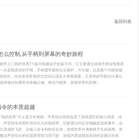
返回列表
怎么控制,从手柄到屏幕的奇妙旅程
操作入门我的世界TV版与电脑或手机版不同，它主要通过游戏手柄在电视屏
一步是熟悉你的手柄，手柄通常拥有左右摇杆，方向键，以及数个功能按键
动游戏后，你会发现界面经过优化以适应大屏幕观看，主菜单的导航往往通过
选择项目则通常依靠确认键。移动与视角，探索世界的双脚...
指令的本质超越
“我的世界”不止是方块堆砌，声音指令悄然改变了游戏感官的核心维度，传
，声音指令却将听觉转化为控制纽带，玩家通过特定音频触发游戏事件，这
沉浸感的飞跃，从输入命令到聆听反馈，游戏世界仿佛被赋予生命脉搏。第
魔法声音指令的实现原理简洁而巧妙，游戏内置或模组添加的音频识别系