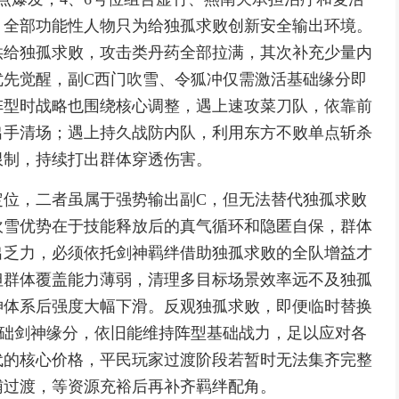
，全部功能性人物只为给独孤求败创新安全输出环境。
供给独孤求败，攻击类丹药全部拉满，其次补充少量内
优先觉醒，副C西门吹雪、令狐冲仅需激活基础缘分即
阵型时战略也围绕核心调整，遇上速攻菜刀队，依靠前
出手清场；遇上持久战防内队，利用东方不败单点斩杀
限制，持续打出群体穿透伤害。
定位，二者虽属于强势输出副C，但无法替代独孤求败
吹雪优势在于技能释放后的真气循环和隐匿自保，群体
出乏力，必须依托剑神羁绊借助独孤求败的全队增益才
但群体覆盖能力薄弱，清理多目标场景效率远不及独孤
神体系后强度大幅下滑。反观独孤求败，即便临时替换
基础剑神缘分，依旧能维持阵型基础战力，足以应对各
代的核心价格，平民玩家过渡阶段若暂时无法集齐完整
辅过渡，等资源充裕后再补齐羁绊配角。