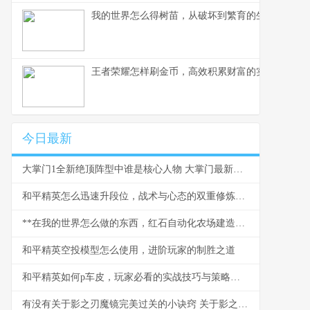
我的世界怎么得树苗，从破坏到繁育的生存艺术，
王者荣耀怎样刷金币，高效积累财富的实战指南
今日最新
大掌门1全新绝顶阵型中谁是核心人物 大掌门最新攻略
和平精英怎么迅速升段位，战术与心态的双重修炼副标题
**在我的世界怎么做的东西，红石自动化农场建造指南**
和平精英空投模型怎么使用，进阶玩家的制胜之道
和平精英如何p车皮，玩家必看的实战技巧与策略，副标题，掌握核心方法提升游戏体验
有没有关于影之刃魔镜完美过关的小诀窍 关于影之翼的手抄报