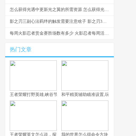
怎么获得光遇中更新光之翼的所需资源 怎么获得光遇中的爱心
影之刃三副心法羁绊的触发需要注意啥子 影之刃3副心法哪个好
每周火影忍者赏金赛胜场数有多少 火影忍者每周活动任务在哪里
热门文章
王者荣耀打野英雄,峡谷节奏的真正掌控者副标题
和平精英辅助瞄准设置,玩家实力跃升的
王者荣耀英文怎么说，探索全球玩家的共同语言
我的世界怎么得命令方块,资深玩家的详