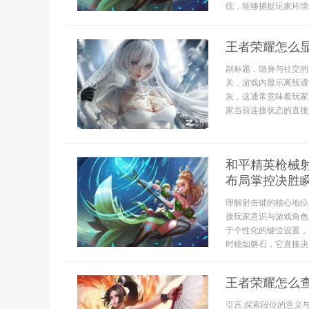
统，能够捕捉玩家环境
王者荣耀怎么
副标题，隐身与社交的
关，游戏内显示离线通
灰，这通常意味着玩家
家当前连接状态的直接反
和平精英枪械
布局掌控决胜
理解射击键的核心地位
接玩家意识与游戏角色
于个性化的键位设置，
时稳如磐石，它直接决
王者荣耀怎么
引言,探索段位的意义