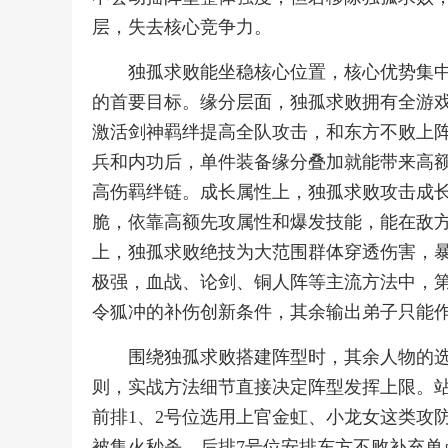
层，失去核心竞争力。
独孤求败能坐稳核心位置，核心优势集
的首要目标。缘分层面，独孤求败拥有全游
激活剑神羁绊提高全队攻击，和东方不败上
兵和内功后，单件装备缘分叠加就能带来高
高伤羁绊链。成长属性上，独孤求败攻击成
脆，依靠高额先攻属性和爆发技能，能在敌
上，独孤求败绝技为大范围群体穿透伤害，
极强，血战、论剑、铜人阵等主流方法中，
令狐冲的补伤创新条件，其余输出弟子只能
围绕独孤求败搭建阵型时，其余人物的
则，实战方法细节直接决定阵型发挥上限。站
前排1、2号位选用上官金虹、小龙女这类攻
被集火秒杀，后排7号位安排东方不败补充单