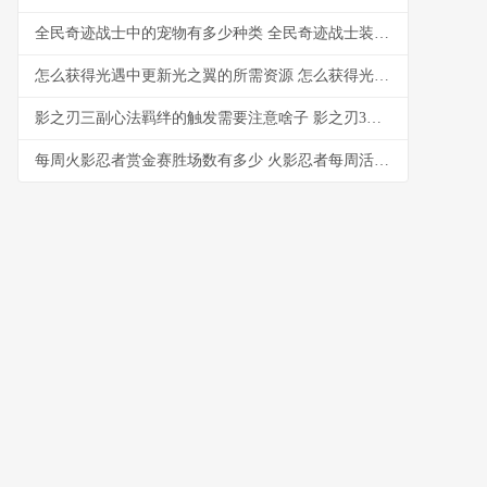
全民奇迹战士中的宠物有多少种类 全民奇迹战士装备大全
怎么获得光遇中更新光之翼的所需资源 怎么获得光遇中的爱心
影之刃三副心法羁绊的触发需要注意啥子 影之刃3副心法哪个好
每周火影忍者赏金赛胜场数有多少 火影忍者每周活动任务在哪里