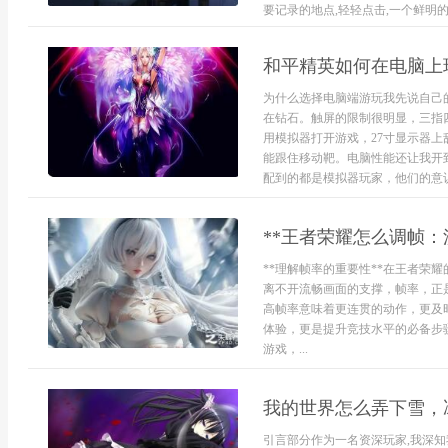
要记录的地点,轻轻点击,一个鲜明的标
和平精英如何在电脑上
为什么选择电脑端游玩我先说自己
在钻石。触屏的限制很明显，三指
用模拟器打开游戏，27寸显示器
能跟住移动靶。电脑性能还让我开
配到的都是模拟器玩家，他们的意识
**王者荣耀怎么调帧：
**理解帧率的重要性**在王者荣
离不开流畅画面的支撑，帧率，正
高帧率意味着更连贯的动作，更及
体验，更是提升竞技水平的必备步骤
游戏，...
我的世界怎么弄下雪，
引言部分作为一名资深玩家,我深