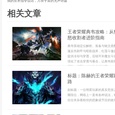
我的世界指令说话，方块宇宙的无声诗篇
相关文章
王者荣耀典韦攻略：从
怒收割者进阶指南
典韦英雄定位解析。装备与铭文搭
篷反伤刺甲与暗影战斧，红莲斗篷
提供冷却与穿透，后续可补魔女斗
强化了攻击穿透与暴击，让典韦前
调整。打野与对抗路实战技巧。...
标题：陈赫的王者荣耀
路
副标题：一位明星玩家的真实竞技
耀段位，网络上一直有各种说法，
往往夹杂着粉丝的想象或节目的效果，