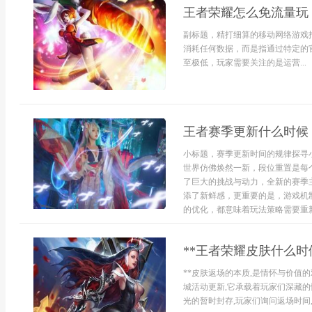
王者荣耀怎么免流量玩
副标题，精打细算的移动网络游戏
消耗任何数据，而是指通过特定的
至极低，玩家需要关注的是运营...
王者赛季更新什么时候
小标题，赛季更新时间的规律探寻
世界仿佛焕然一新，段位重置是每
了巨大的挑战与动力，全新的赛季
添了新鲜感，更重要的是，游戏机
的优化，都意味着玩法策略需要重新思
**王者荣耀皮肤什么时
**皮肤返场的本质,是情怀与价值
城活动更新,它承载着玩家们深藏的
光的暂时封存,玩家们询问返场时间,