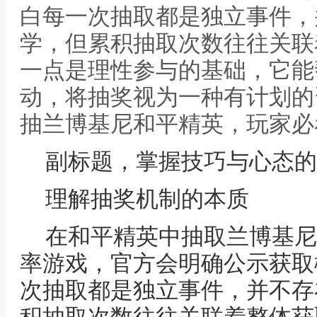
白每一次抽取都是独立事件，
学，但累积抽取次数往往关联
一点是理性参与的基础，它能
动，将抽奖视为一种有计划的
抽兰博基尼和平精英，玩家必
副标题，掌握技巧与心态的
理解抽奖机制的本质
在和平精英中抽取兰博基尼
率游戏，官方会明确公示获取
次抽取都是独立事件，并不存