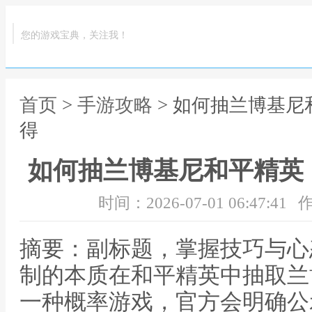
您的游戏宝典，关注我！
首页
>
手游攻略
> 如何抽兰博基
得
如何抽兰博基尼和平精英
时间：2026-07-01 06:47:41
作
摘要：副标题，掌握技巧与心
制的本质在和平精英中抽取兰
一种概率游戏，官方会明确公