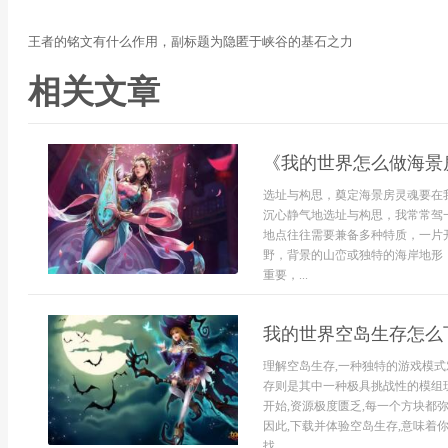
王者的铭文有什么作用，副标题为隐匿于峡谷的基石之力
相关文章
《我的世界怎么做海景
选址与构思，奠定海景房灵魂要在
沉心静气地选址与构思，我常常驾
地点往往需要兼备多种特质，一片
野，背景的山峦或独特的海岸地形
重要，...
我的世界空岛生存怎么
理解空岛生存,一种独特的游戏模式
存则是其中一种极具挑战性的模组
开始,资源极度匮乏,每一个方块都
因此,下载并体验空岛生存,意味着
找...