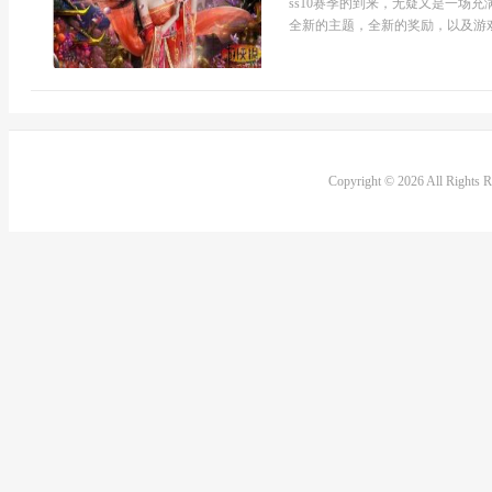
ss10赛季的到来，无疑又是一场
全新的主题，全新的奖励，以及游戏.
Copyright © 2026 All Rights