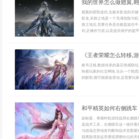
我的世界怎么做翅翼,
翅翼的获取途径,击败末影龙的关
影龙,末路之地是一个充满危险与机
路之地后,首要任务是击败盘旋在中
剑,足够的弓箭,以及提供保护的盔甲
《王者荣耀怎么转移,
账号迁移,数据传承的基石情感联结
响着玩家的社交网络,当从一个熟悉
的默契,都可能面临变动,这需要玩家
和平精英如何右侧跳车
副标题，掌握时机扭转战局右侧跳
是战术工具，右侧跳车这一操作看
与战场态势地形判断和战术意图紧
脱离险境发起突袭或调整站位的关