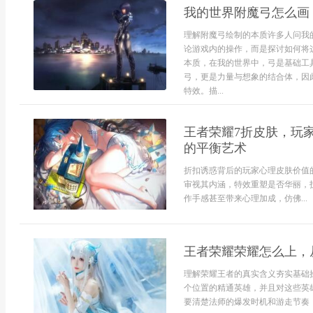
我的世界附魔弓怎么画
理解附魔弓绘制的本质许多人问我
论游戏内的操作，而是探讨如何将
本质，在我的世界中，弓是基础工
弓，更是力量与想象的结合体，因
特效。描...
王者荣耀7折皮肤，玩
的平衡艺术
折扣诱惑背后的玩家心理皮肤价值
审视其内涵，特效重塑是否华丽，
作手感甚至带来心理加成，仿佛...
王者荣耀荣耀怎么上，
理解荣耀王者的真实含义夯实基础
个位置的精通英雄，并且对这些英
要清楚法师的爆发时机和游走节奏，同